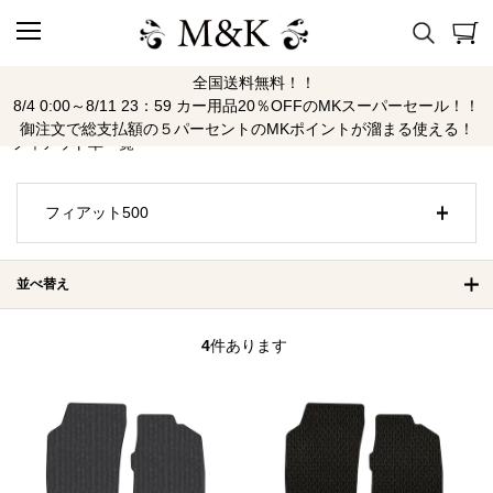
全国送料無料！！
フィアット
8/4 0:00～8/11 23：59 カー用品20％OFFのMKスーパーセール！！
御注文で総支払額の５パーセントのMKポイントが溜まる使える！
フィアット車一覧
フィアット500
並べ替え
4
件あります