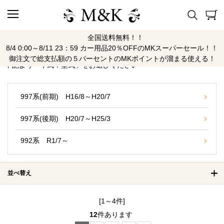
全国送料無料！！
911
8/4 0:00～8/11 23：59 カー用品20％OFFのMKスーパーセール！！
御注文で総支払額の５パーセントのMKポイントが溜まる使える！
下記より「年式：型式」をお選びください
997系(前期) H16/8～H20/7
997系(後期) H20/7～H25/3
992系 R1/7～
並べ替え
[1～4件]
12
件あります