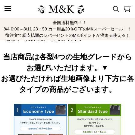
全国送料無料！！
Z3
8/4 0:00～8/11 23：59 カー用品20％OFFのMKスーパーセール！！
御注文で総支払額の５パーセントのMKポイントが溜まる使える！
下記より「年式：型式」をお選びください
当店商品は各型4つの生地グレードから
お選びいただけます。▼
お選びただければ生地画像より下方に各
タイプの商品がございます。