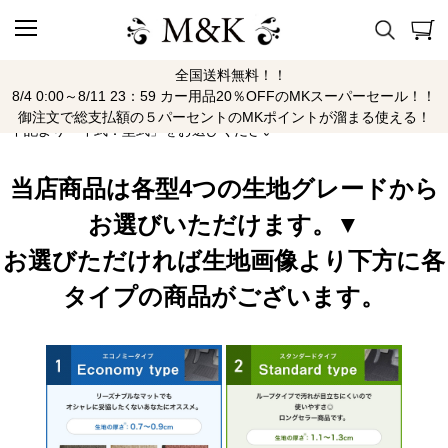
全国送料無料！！
エクリプス
8/4 0:00～8/11 23：59 カー用品20％OFFのMKスーパーセール！！
御注文で総支払額の５パーセントのMKポイントが溜まる使える！
下記より「年式：型式」をお選びください
当店商品は各型4つの生地グレードから
お選びいただけます。▼
お選びただければ生地画像より下方に各
タイプの商品がございます。