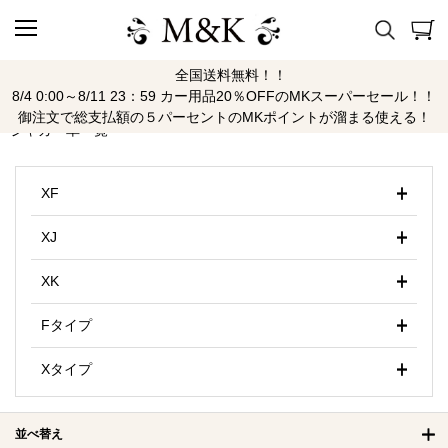
全国送料無料！！
ジャガー
8/4 0:00～8/11 23：59 カー用品20％OFFのMKスーパーセール！！
御注文で総支払額の５パーセントのMKポイントが溜まる使える！
ジャガー車一覧
XF
XJ
XK
Fタイプ
Xタイプ
並べ替え