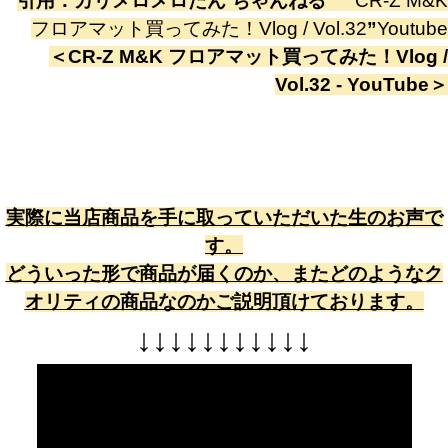
引用：
カリメロメロたん ちゃんねる
”
CR-Z M&K
フロアマット買ってみた！Vlog / Vol.32
”
Youtube
＜
CR-Z M&K フロアマット買ってみた！Vlog /
Vol.32 - YouTube
＞
実際に当店商品を手に取っていただいた生のお声で
す。
どういった形で商品が届くのか、またどのようなク
オリティの商品なのかご説明頂けております。
↓
↓
↓
↓
↓
↓
↓
↓
↓
↓
↓