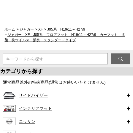
ホーム
>
ジャガー
>
XF
>
J05系 H19/11～H27/9
>
ジャガー XF J05系 フロアマット H19/11～H27/9 カーマット 抗
菌 抗ウイルス 消臭 スタンダードタイプ
キーワードから探す
カテゴリから探す
通常商品以外の特殊商品(通常はお使いいただけません)
サイドバイザー
インテリアマット
ニッサン