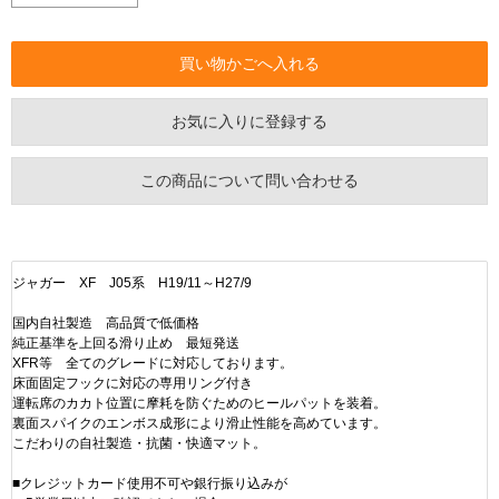
お気に入りに登録する
この商品について問い合わせる
ジャガー XF J05系 H19/11～H27/9
国内自社製造 高品質で低価格
純正基準を上回る滑り止め 最短発送
XFR等 全てのグレードに対応しております。
床面固定フックに対応の専用リング付き
運転席のカカト位置に摩耗を防ぐためのヒールパットを装着。
裏面スパイクのエンボス成形により滑止性能を高めています。
こだわりの自社製造・抗菌・快適マット。
■クレジットカード使用不可や銀行振り込みが