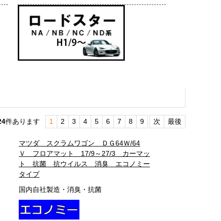
24
件あります
1
2
3
4
5
6
7
8
9
次
最後
マツダ スクラムワゴン ＤＧ64Ｗ/64
Ｖ フロアマット 17/9～27/3 カーマッ
ト 抗菌 抗ウイルス 消臭 エコノミー
タイプ
国内自社製造・消臭・抗菌