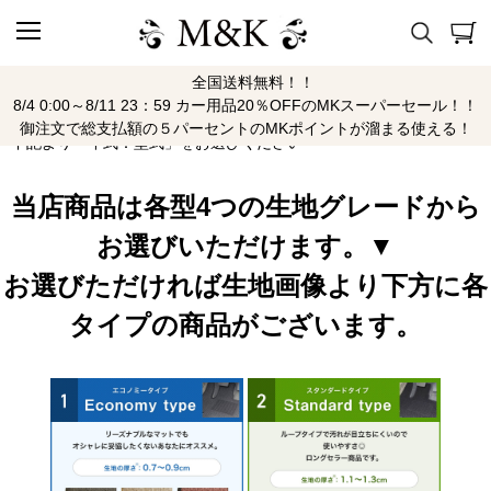
全国送料無料！！
RX-8
8/4 0:00～8/11 23：59 カー用品20％OFFのMKスーパーセール！！
御注文で総支払額の５パーセントのMKポイントが溜まる使える！
下記より「年式：型式」をお選びください
当店商品は各型4つの生地グレードから
お選びいただけます。▼
お選びただければ生地画像より下方に各
タイプの商品がございます。