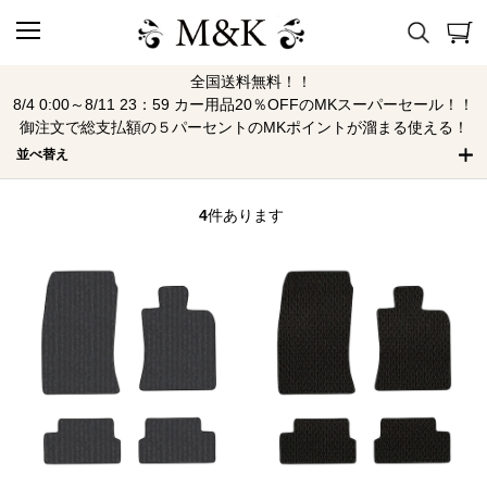
全国送料無料！！
R56 H19/2～H26/4
8/4 0:00～8/11 23：59 カー用品20％OFFのMKスーパーセール！！
御注文で総支払額の５パーセントのMKポイントが溜まる使える！
並べ替え
4
件あります