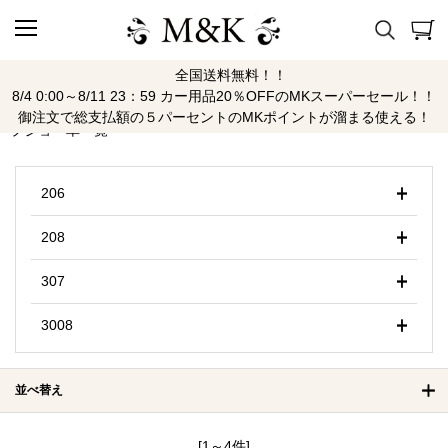
全国送料無料！！
プジョー
8/4 0:00～8/11 23：59 カー用品20％OFFのMKスーパーセール！！
御注文で総支払額の５パーセントのMKポイントが溜まる使える！
プジョー車一覧
206
208
307
3008
並べ替え
[1～4件]