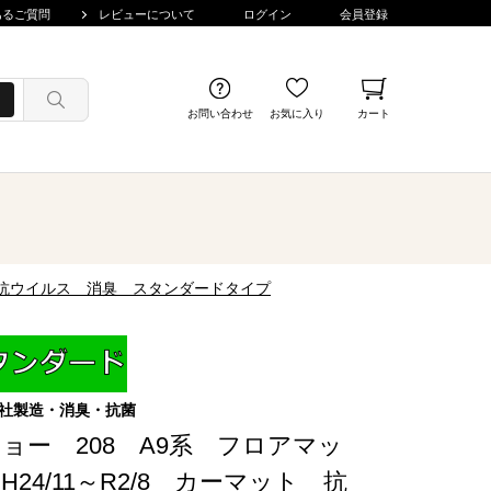
あるご質問
レビューについて
ログイン
会員登録
お問い合わせ
お気に入り
カート
菌 抗ウイルス 消臭 スタンダードタイプ
社製造・消臭・抗菌
ョー 208 A9系 フロアマッ
H24/11～R2/8 カーマット 抗