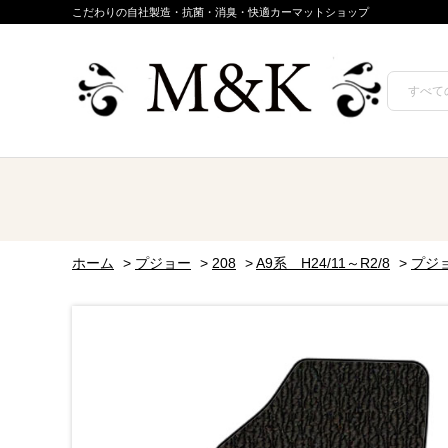
こだわりの自社製造・抗菌・消臭・快適カーマットショップ
ホーム
>
プジョー
>
208
>
A9系 H24/11～R2/8
>
プジ