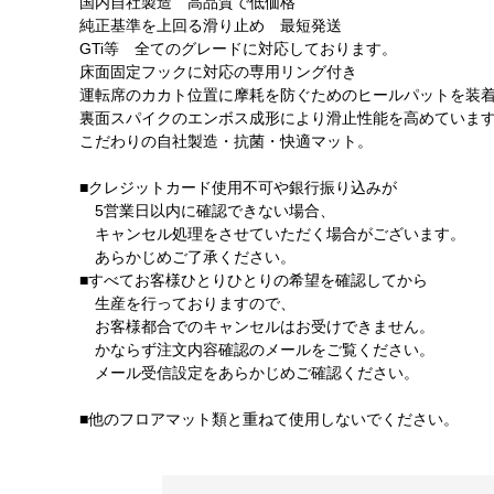
国内自社製造 高品質で低価格
純正基準を上回る滑り止め 最短発送
GTi等 全てのグレードに対応しております。
床面固定フックに対応の専用リング付き
運転席のカカト位置に摩耗を防ぐためのヒールパットを装
裏面スパイクのエンボス成形により滑止性能を高めていま
こだわりの自社製造・抗菌・快適マット。
■クレジットカード使用不可や銀行振り込みが
5営業日以内に確認できない場合、
キャンセル処理をさせていただく場合がございます。
あらかじめご了承ください。
■すべてお客様ひとりひとりの希望を確認してから
生産を行っておりますので、
お客様都合でのキャンセルはお受けできません。
かならず注文内容確認のメールをご覧ください。
メール受信設定をあらかじめご確認ください。
■他のフロアマット類と重ねて使用しないでください。