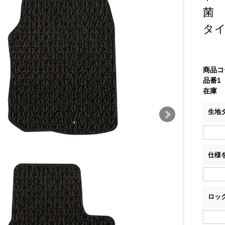
菌
タ
商品コ
品番1
在庫
生地
仕様
ロッ