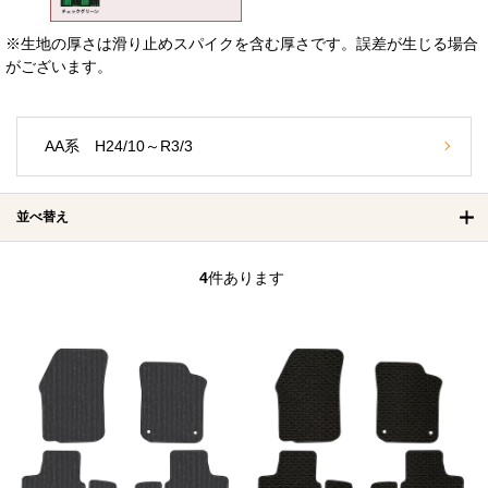
※生地の厚さは滑り止めスパイクを含む厚さです。誤差が生じる場合
がございます。
AA系 H24/10～R3/3
並べ替え
4
件あります