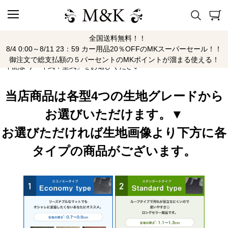
全国送料無料！！
アップ
8/4 0:00～8/11 23：59 カー用品20％OFFのMKスーパーセール！！
御注文で総支払額の５パーセントのMKポイントが溜まる使える！
下記より「年式：型式」をお選びください
当店商品は各型4つの生地グレードから
お選びいただけます。▼
お選びただければ生地画像より下方に各
タイプの商品がございます。