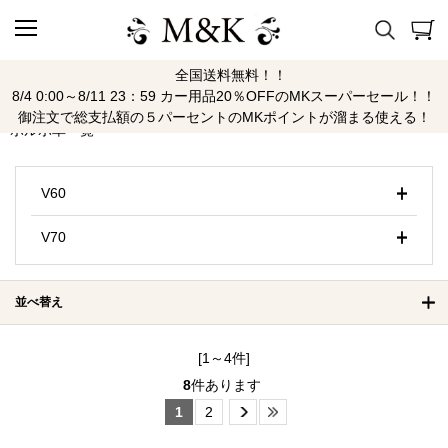
全国送料無料！！
ボルボ
8/4 0:00～8/11 23：59 カー用品20％OFFのMKスーパーセール！！
御注文で総支払額の５パーセントのMKポイントが溜まる使える！
ボルボ車一覧
V60
V70
並べ替え
[1～4件]
8
件あります
1
2