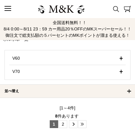
全国送料無料！！
ボルボ
8/4 0:00～8/11 23：59 カー用品20％OFFのMKスーパーセール！！
御注文で総支払額の５パーセントのMKポイントが溜まる使える！
ボルボ車一覧
V60
V70
並べ替え
[1～4件]
8
件あります
1
2