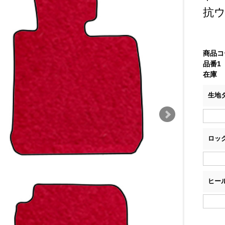
抗
商品コ
品番1
在庫
生地
ロッ
ヒー