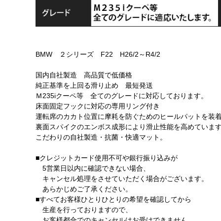
BMW ２シリーズ F22 H26/2～R4/2
国内自社製造 高品質で低価格
純正基準を上回る滑り止め 最短発送
Ｍ235iクーペ等 全てのグレードに対応しております。
床面固定フックに対応の専用リング付き
運転席のカカト位置に摩耗を防ぐためのヒールパットを装
裏面スパイクのエンボス成形により滑止性能を高めていま
こだわりの自社製造・抗菌・快適マット。
■クレジットカード使用不可や銀行振り込みが
5営業日以内に確認できない場合、
キャンセル処理をさせていただく場合がございます。
あらかじめご了承ください。
■すべてお客様ひとりひとりの希望を確認してから
生産を行っておりますので、
お客様都合でのキャンセルはお受けできません。