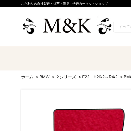
こだわりの自社製造・抗菌・消臭・快適カーマットショップ
ホーム
>
BMW
>
２シリーズ
>
F22 H26/2～R4/2
>
B