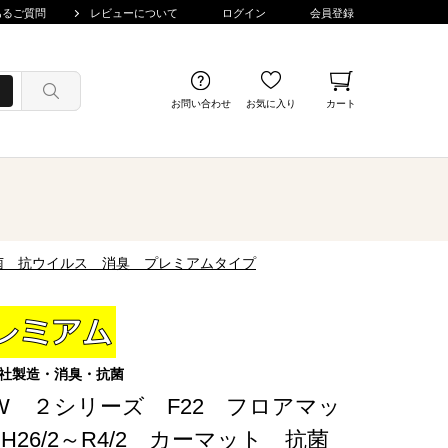
あるご質問
レビューについて
ログイン
会員登録
お問い合わせ
お気に入り
カート
 抗菌 抗ウイルス 消臭 プレミアムタイプ
社製造・消臭・抗菌
W ２シリーズ F22 フロアマッ
H26/2～R4/2 カーマット 抗菌