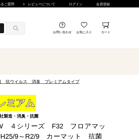
あるご質問
レビューについて
ログイン
会員登録
お問い合わせ
お気に入り
カート
 抗菌 抗ウイルス 消臭 プレミアムタイプ
社製造・消臭・抗菌
W ４シリーズ F32 フロアマッ
H25/9～R2/9 カーマット 抗菌