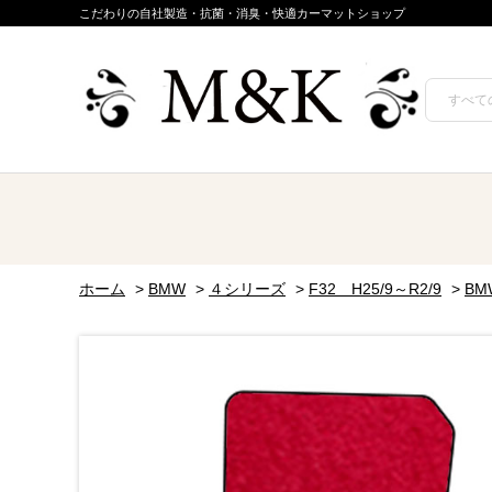
こだわりの自社製造・抗菌・消臭・快適カーマットショップ
ホーム
>
BMW
>
４シリーズ
>
F32 H25/9～R2/9
>
B