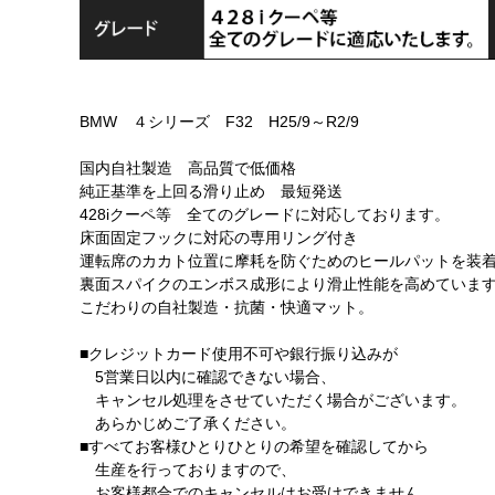
BMW ４シリーズ F32 H25/9～R2/9
国内自社製造 高品質で低価格
純正基準を上回る滑り止め 最短発送
428iクーペ等 全てのグレードに対応しております。
床面固定フックに対応の専用リング付き
運転席のカカト位置に摩耗を防ぐためのヒールパットを装
裏面スパイクのエンボス成形により滑止性能を高めていま
こだわりの自社製造・抗菌・快適マット。
■クレジットカード使用不可や銀行振り込みが
5営業日以内に確認できない場合、
キャンセル処理をさせていただく場合がございます。
あらかじめご了承ください。
■すべてお客様ひとりひとりの希望を確認してから
生産を行っておりますので、
お客様都合でのキャンセルはお受けできません。