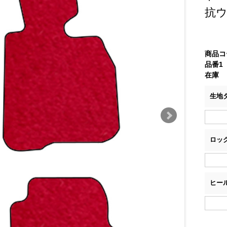
抗
商品コ
品番1
在庫
生地
ロッ
ヒー