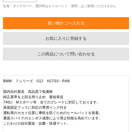
生地「ダイヤラバー」選択時はヒールパット「透明」はご使用いただけません
お気に入りに登録する
この商品について問い合わせる
BMW ７シリーズ G12 H27/10～R4/6
国内自社製造 高品質で低価格
純正基準を上回る滑り止め 最短発送
740Li Mスポーツ等 全てのグレードに対応しております。
床面固定フックに対応の専用リング付き
運転席のカカト位置に摩耗を防ぐためのヒールパットを装着。
裏面スパイクのエンボス成形により滑止性能を高めています。
こだわりの自社製造・抗菌・快適マット。