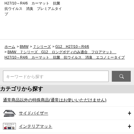
H27/10～R4/6 カーマット 抗菌
抗ウイルス 消臭 プレミアムタイ
プ
ホーム
>
BMW
>
７シリーズ
>
G12 H27/10～R4/6
>
BMW ７シリーズ G12 ロングボディのみ適合 フロアマット
H27/10～R4/6 カーマット 抗菌 抗ウイルス 消臭 エコノミータイプ
キーワードから探す
カテゴリから探す
通常商品以外の特殊商品(通常はお使いいただけません)
サイドバイザー
インテリアマット