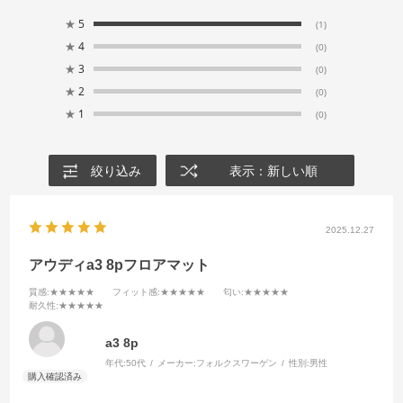
★
5
(1)
★
4
(0)
★
3
(0)
★
2
(0)
★
1
(0)
絞り込み
表示：新しい順
2025.12.27
アウディa3 8pフロアマット
質感
:★★★★★
フィット感
:★★★★★
匂い
:★★★★★
耐久性
:★★★★★
a3 8p
年代:
50代
メーカー:
フォルクスワーゲン
性別:
男性