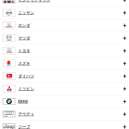
ニッサン
ホンダ
マツダ
トヨタ
スズキ
ダイハツ
ミツビシ
BMW
アウディ
ジープ