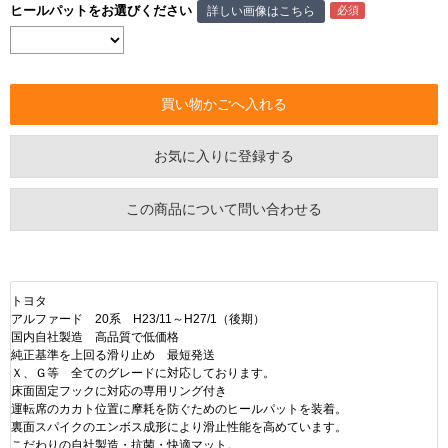
ヒールパットをお選びください
詳しい画像はこちら
お気に入りに登録する
この商品について問い合わせる
トヨタ
アルファード 20系 H23/11～H27/1（後期）
国内自社製造 高品質で低価格
純正基準を上回る滑り止め 最短発送
Ｘ、Ｇ等 全てのグレードに対応しております。
床面固定フックに対応の専用リング付き
運転席のカカト位置に摩耗を防ぐためのヒールパットを装着。
裏面スパイクのエンボス成形により滑止性能を高めています。
こだわりの自社製造・抗菌・快適マット。