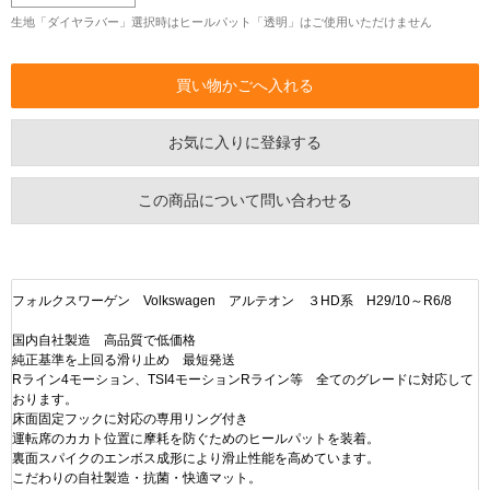
生地「ダイヤラバー」選択時はヒールパット「透明」はご使用いただけません
お気に入りに登録する
この商品について問い合わせる
フォルクスワーゲン Volkswagen アルテオン ３HD系 H29/10～R6/8
国内自社製造 高品質で低価格
純正基準を上回る滑り止め 最短発送
Rライン4モーション、TSI4モーションRライン等 全てのグレードに対応して
おります。
床面固定フックに対応の専用リング付き
運転席のカカト位置に摩耗を防ぐためのヒールパットを装着。
裏面スパイクのエンボス成形により滑止性能を高めています。
こだわりの自社製造・抗菌・快適マット。