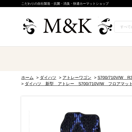
こだわりの自社製造・抗菌・消臭・快適カーマットショップ
ホーム
>
ダイハツ
>
アトレーワゴン
>
S700/710V/W R
>
ダイハツ 新型 アトレー S700/710V/W フロア