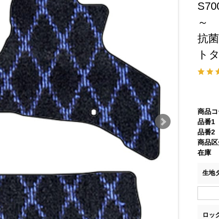
S7
～
抗
ト
商品コ
品番1
品番2
商品区
在庫
生地
ロッ