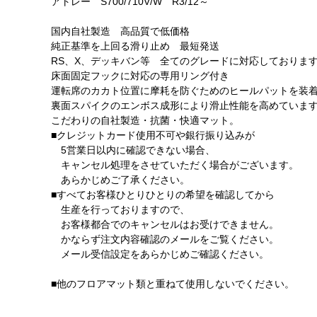
アトレー S700/710V/W R3/12～
国内自社製造 高品質で低価格
純正基準を上回る滑り止め 最短発送
RS、X、デッキバン等 全てのグレードに対応しておりま
床面固定フックに対応の専用リング付き
運転席のカカト位置に摩耗を防ぐためのヒールパットを装
裏面スパイクのエンボス成形により滑止性能を高めていま
こだわりの自社製造・抗菌・快適マット。
■クレジットカード使用不可や銀行振り込みが
5営業日以内に確認できない場合、
キャンセル処理をさせていただく場合がございます。
あらかじめご了承ください。
■すべてお客様ひとりひとりの希望を確認してから
生産を行っておりますので、
お客様都合でのキャンセルはお受けできません。
かならず注文内容確認のメールをご覧ください。
メール受信設定をあらかじめご確認ください。
■他のフロアマット類と重ねて使用しないでください。