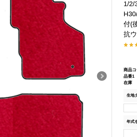
1/
H3
付(
抗
商品コ
品番1
在庫
生地
年式