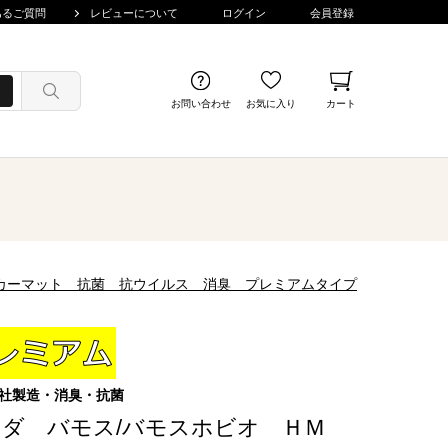
あるご質問
レビューについて
ログイン
会員登録
お問い合わせ
お気に入り
カート
合) カーマット 抗菌 抗ウイルス 消臭 プレミアムタイプ
社製造・消臭・抗菌
ダ バモス/バモスホビオ ＨＭ