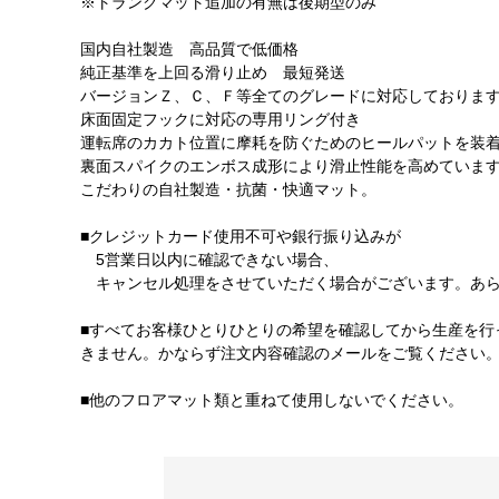
※トランクマット追加の有無は後期型のみ
国内自社製造 高品質で低価格
純正基準を上回る滑り止め 最短発送
バージョンＺ、Ｃ、Ｆ等全てのグレードに対応しておりま
床面固定フックに対応の専用リング付き
運転席のカカト位置に摩耗を防ぐためのヒールパットを装
裏面スパイクのエンボス成形により滑止性能を高めていま
こだわりの自社製造・抗菌・快適マット。
■クレジットカード使用不可や銀行振り込みが
5営業日以内に確認できない場合、
キャンセル処理をさせていただく場合がございます。あら
■すべてお客様ひとりひとりの希望を確認してから生産を行
きません。かならず注文内容確認のメールをご覧ください
■他のフロアマット類と重ねて使用しないでください。