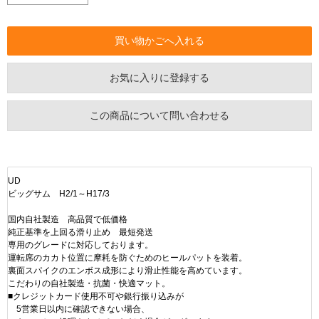
お気に入りに登録する
この商品について問い合わせる
UD
ビッグサム H2/1～H17/3
国内自社製造 高品質で低価格
純正基準を上回る滑り止め 最短発送
専用のグレードに対応しております。
運転席のカカト位置に摩耗を防ぐためのヒールパットを装着。
裏面スパイクのエンボス成形により滑止性能を高めています。
こだわりの自社製造・抗菌・快適マット。
■クレジットカード使用不可や銀行振り込みが
5営業日以内に確認できない場合、