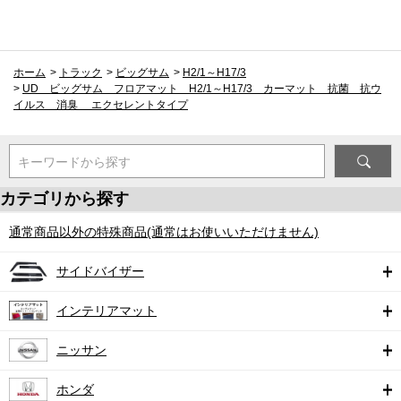
ホーム
>
トラック
>
ビッグサム
>
H2/1～H17/3
>
UD ビッグサム フロアマット H2/1～H17/3 カーマット 抗菌 抗ウ
イルス 消臭 エクセレントタイプ
キーワードから探す
カテゴリから探す
通常商品以外の特殊商品(通常はお使いいただけません)
サイドバイザー
インテリアマット
ニッサン
ホンダ