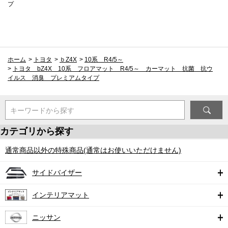
プ
ホーム
>
トヨタ
>
ｂZ4X
>
10系 R4/5～
>
トヨタ bZ4X 10系 フロアマット R4/5～ カーマット 抗菌 抗ウ
イルス 消臭 プレミアムタイプ
キーワードから探す
カテゴリから探す
通常商品以外の特殊商品(通常はお使いいただけません)
サイドバイザー
インテリアマット
ニッサン