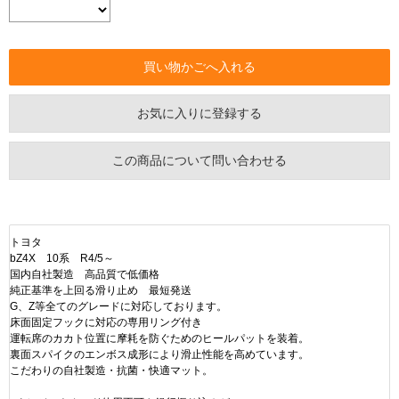
お気に入りに登録する
この商品について問い合わせる
トヨタ
bZ4X 10系 R4/5～
国内自社製造 高品質で低価格
純正基準を上回る滑り止め 最短発送
G、Z等全てのグレードに対応しております。
床面固定フックに対応の専用リング付き
運転席のカカト位置に摩耗を防ぐためのヒールパットを装着。
裏面スパイクのエンボス成形により滑止性能を高めています。
こだわりの自社製造・抗菌・快適マット。