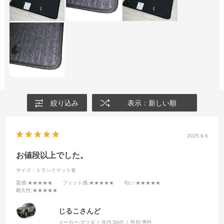
絞り込み
表示：新しい順
2025.9.6
お値段以上でした。
サイズ：トランクマット有
質感
:★★★★★
フィット感
:★★★★★
匂い
:★★★★★
耐久性
:★★★★★
じるこさんど
メーカー:
マツダ
年代:
50代
性別:
男性