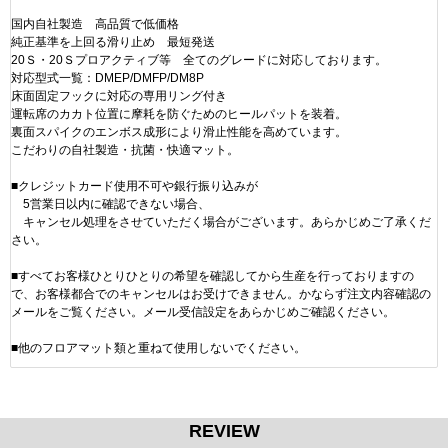
国内自社製造 高品質で低価格
純正基準を上回る滑り止め 最短発送
20Ｓ・20Ｓプロアクティブ等 全てのグレードに対応しております。
対応型式一覧：DMEP/DMFP/DM8P
床面固定フックに対応の専用リング付き
運転席のカカト位置に摩耗を防ぐためのヒールパットを装着。
裏面スパイクのエンボス成形により滑止性能を高めています。
こだわりの自社製造・抗菌・快適マット。
■クレジットカード使用不可や銀行振り込みが
5営業日以内に確認できない場合、
キャンセル処理をさせていただく場合がございます。あらかじめご了承くだ
さい。
■すべてお客様ひとりひとりの希望を確認してから生産を行っておりますの
で、お客様都合でのキャンセルはお受けできません。かならず注文内容確認の
メールをご覧ください。メール受信設定をあらかじめご確認ください。
■他のフロアマット類と重ねて使用しないでください。
REVIEW