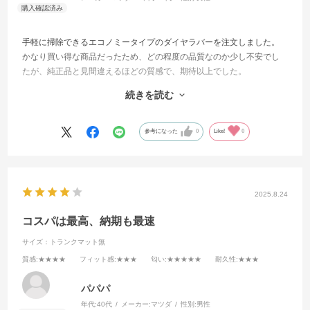
手軽に掃除できるエコノミータイプのダイヤラバーを注文しました。
かなり買い得な商品だったため、どの程度の品質なのか少し不安でし
たが、純正品と見間違えるほどの質感で、期待以上でした。
サイズもピッタリで、何の違和感もなくセットできました。
続きを読む
オーダーメイドにもかかわらず、注文から１週間以内で届いたことも
あり、高評価をつけさせていただきました。
いい商品をありがとうございました。
参考になった
0
Like!
0
2025.8.24
コスパは最高、納期も最速
サイズ：トランクマット無
質感
:★★★★
フィット感
:★★★
匂い
:★★★★★
耐久性
:★★★
パパパ
年代:
40代
メーカー:
マツダ
性別:
男性