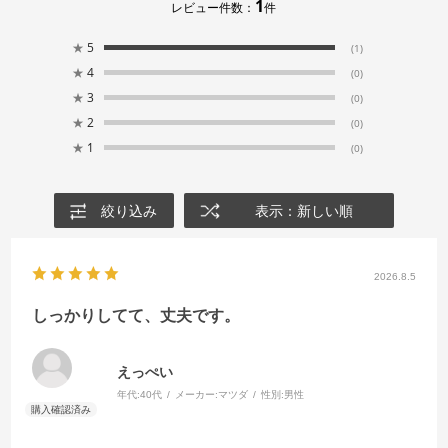
1
レビュー件数：
件
★
5
(1)
★
4
(0)
★
3
(0)
★
2
(0)
★
1
(0)
絞り込み
表示：新しい順
2026.8.5
しっかりしてて、丈夫です。
えっぺい
年代:
40代
メーカー:
マツダ
性別:
男性