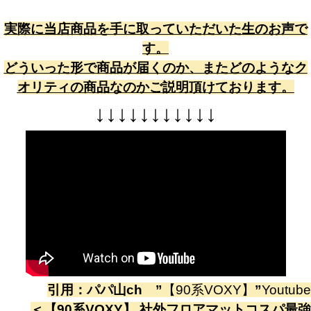
実際に当店商品を手に取っていただいた生のお声で
す。
どういった形で商品が届くのか、またどのようなク
オリティの商品なのかご説明頂けております。
↓
↓
↓
↓
↓
↓
↓
↓
↓
↓
↓
引用：
パパ山ch
”
【90系VOXY】
”
Youtube
＜
【90系VOXY】 社外フロアマットコスパ最強