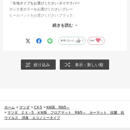
「生地タイプをお選びください:ダイヤラバー
ロック糸カラーをお選びください:グレー
ヒールパットをお選びください:ブラック」
上記のタイプを購入しました。
続きを読む
とても安いので、品質が心配でしたが、生地も生地端の糸もしっかり
しており、丈夫だと思います。
とてもコスパが良いです👍良い買い物が出来ました♪
参考になった
0
Like!
0
絞り込み
表示：新しい順
ホーム
>
マツダ
>
CX-5
>
KM系 R8/5～
>
マツダ ＣＸ－5 ＫM系 フロアマット R8/5～ カーマット 抗菌 抗
ウイルス 消臭 エコノミータイプ