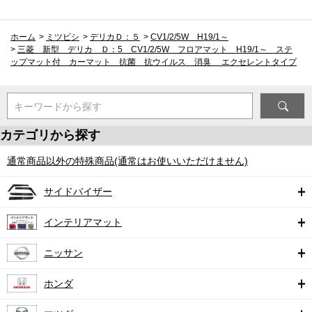
ホーム
>
ミツビシ
>
デリカＤ：５
>
CV1/2/5W H19/1～
>
三菱 新型 デリカ Ｄ：5 CV1/2/5W フロアマット H19/1～ ステ
ップマット付 カーマット 抗菌 抗ウイルス 消臭 エクセレントタイプ
キーワードから探す
カテゴリから探す
通常商品以外の特殊商品(通常はお使いいただけません)
サイドバイザー
インテリアマット
ニッサン
ホンダ