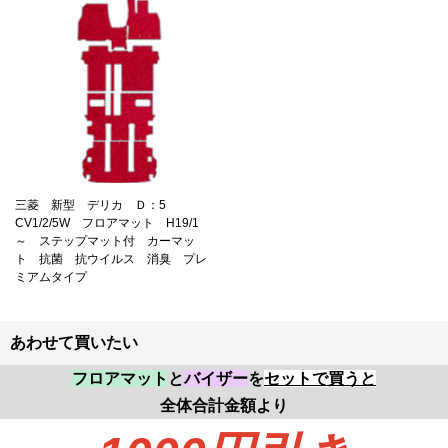
三菱 新型 デリカ Ｄ：5
CV1/2/5W フロアマット H19/1
～ ステップマット付 カーマッ
ト 抗菌 抗ウイルス 消臭 プレ
ミアムタイプ
あわせて買いたい
フロアマット
と
バイザー
を
セットで買うと
全体合計金額より