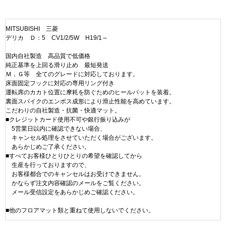
MITSUBISHI 三菱
デリカ Ｄ：5 CV1/2/5W H19/1～
国内自社製造 高品質で低価格
純正基準を上回る滑り止め 最短発送
Ｍ，Ｇ等 全てのグレードに対応しております。
床面固定フックに対応の専用リング付き
運転席のカカト位置に摩耗を防ぐためのヒールパットを装着。
裏面スパイクのエンボス成形により滑止性能を高めています。
こだわりの自社製造・抗菌・快適マット。
■クレジットカード使用不可や銀行振り込みが
5営業日以内に確認できない場合、
キャンセル処理をさせていただく場合がございます。
あらかじめご了承ください。
■すべてお客様ひとりひとりの希望を確認してから
生産を行っておりますので、
お客様都合でのキャンセルはお受けできません。
かならず注文内容確認のメールをご覧ください。
メール受信設定をあらかじめご確認ください。
■他のフロアマット類と重ねて使用しないでください。