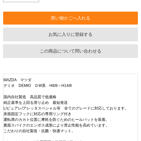
お気に入りに登録する
この商品について問い合わせる
MAZDA マツダ
デミオ DEMIO ＤW系 H8/8～H14/8
国内自社製造 高品質で低価格
純正基準を上回る滑り止め 最短発送
L/ピュアレ/アレッタスペシャル等 全てのグレードに対応しております。
床面固定フックに対応の専用リング付き
運転席のカカト位置に摩耗を防ぐためのヒールパットを装着。
裏面スパイクのエンボス成形により滑止性能を高めています。
こだわりの自社製造・抗菌・快適マット。