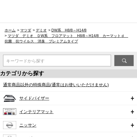
ホーム
>
マツダ
>
デミオ
>
DW系 H8/8～H14/8
>
マツダ デミオ ＤW系 フロアマット H8/8～H14/8 カーマットｄ
抗菌 抗ウイルス 消臭 プレミアムタイプ
キーワードから探す
カテゴリから探す
通常商品以外の特殊商品(通常はお使いいただけません)
サイドバイザー
インテリアマット
ニッサン