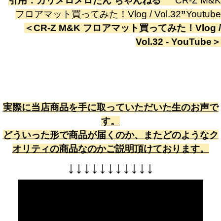
引用：
カリメロメロたん ちゃんねる
”
CR-Z M&K
フロアマット買ってみた！Vlog / Vol.32
”
Youtube
＜
CR-Z M&K フロアマット買ってみた！Vlog /
Vol.32 - YouTube
＞
実際に当店商品を手に取っていただいた生のお声で
す。
どういった形で商品が届くのか、またどのようなク
オリティの商品なのかご説明頂けております。
↓
↓
↓
↓
↓
↓
↓
↓
↓
↓
↓