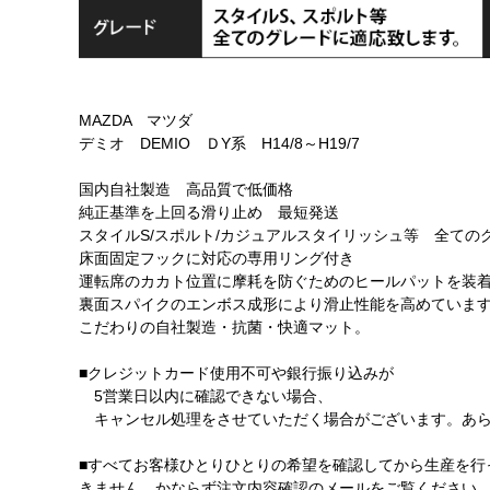
MAZDA マツダ
デミオ DEMIO ＤY系 H14/8～H19/7
国内自社製造 高品質で低価格
純正基準を上回る滑り止め 最短発送
スタイルS/スポルト/カジュアルスタイリッシュ等 全ての
床面固定フックに対応の専用リング付き
運転席のカカト位置に摩耗を防ぐためのヒールパットを装
裏面スパイクのエンボス成形により滑止性能を高めていま
こだわりの自社製造・抗菌・快適マット。
■クレジットカード使用不可や銀行振り込みが
5営業日以内に確認できない場合、
キャンセル処理をさせていただく場合がございます。あら
■すべてお客様ひとりひとりの希望を確認してから生産を行
きません。かならず注文内容確認のメールをご覧ください