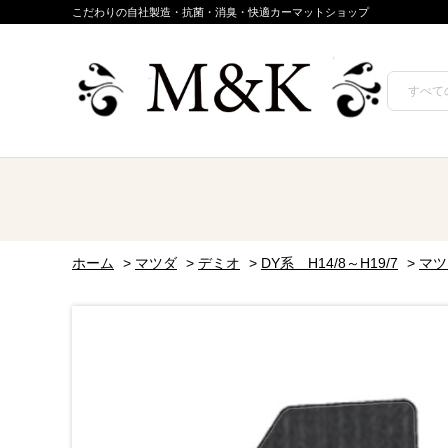
こだわりの自社製造・抗菌・消臭・快適カーマットショップ
ホーム
>
マツダ
>
デミオ
>
DY系 H14/8～H19/7
>
マツ