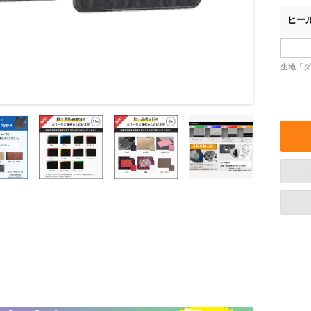
ヒー
生地「ダ