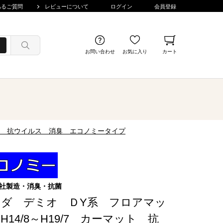
あるご質問
レビューについて
ログイン
会員登録
お問い合わせ
お気に入り
カート
抗菌 抗ウイルス 消臭 エコノミータイプ
社製造・消臭・抗菌
ツダ デミオ ＤY系 フロアマッ
H14/8～H19/7 カーマット 抗