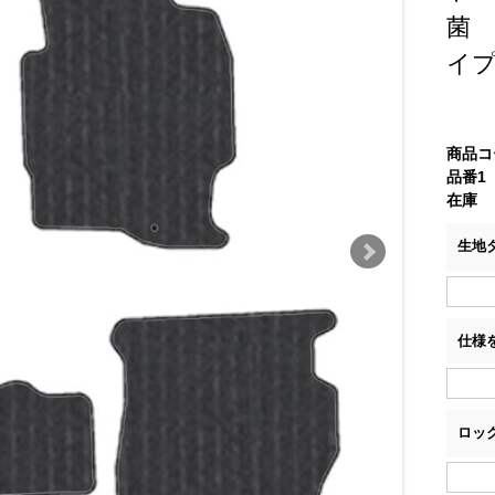
菌
イ
商品コ
品番1
在庫
生地
仕様
ロッ