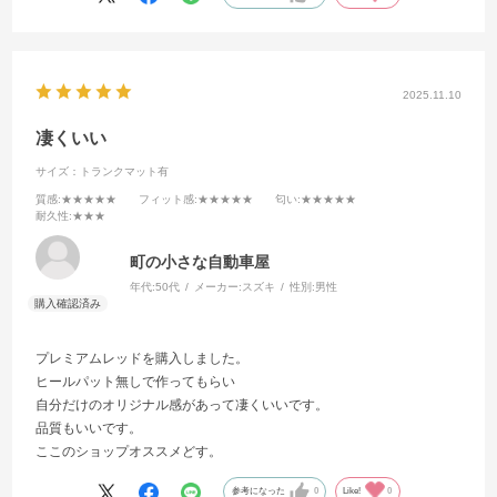
2025.11.10
凄くいい
サイズ：トランクマット有
質感
:★★★★★
フィット感
:★★★★★
匂い
:★★★★★
耐久性
:★★★
町の小さな自動車屋
年代:
50代
メーカー:
スズキ
性別:
男性
プレミアムレッドを購入しました。
ヒールパット無しで作ってもらい
自分だけのオリジナル感があって凄くいいです。
品質もいいです。
ここのショップオススメどす。
参考になった
0
Like!
0