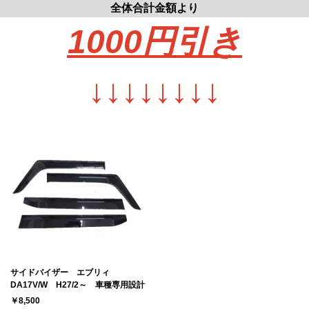
全体合計金額より
1000円
引き
↓
↓
↓
↓
↓
↓
↓
↓
サイドバイザー エブリィ
DA17V/W H27/2～ 車種専用設計
￥8,500