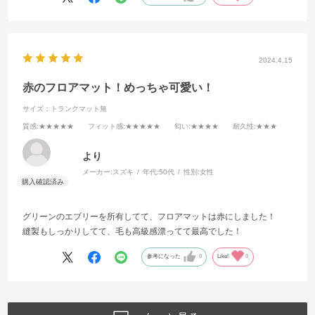
2024.4.15
赤のフロアマット！めっちゃ可愛い！
サイズ：トランクマット無
質感
:★★★★★
フィット感
:★★★★★
匂い
:★★★★
耐久性
:★★★
より
メーカー:
スズキ
年代:
50代
性別:
女性
グリーンのエブリーを所有してて、フロアマットは赤にしました！
縫製もしっかりしてて、毛も高級感漂ってて最高でした！
参考になった
0
Like!
0