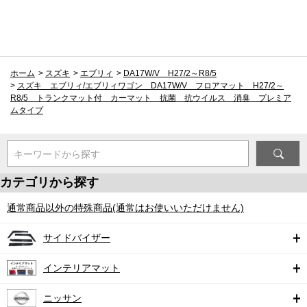
ホーム
>
スズキ
>
エブリィ
>
DA17W/V H27/2～R8/5
>
スズキ エブリィ/エブリィワゴン DA17W/V フロアマット H27/2～
R8/5 トランクマット付 カーマット 抗菌 抗ウイルス 消臭 プレミア
ムタイプ
キーワードから探す
カテゴリから探す
通常商品以外の特殊商品(通常はお使いいただけません)
サイドバイザー
インテリアマット
ニッサン