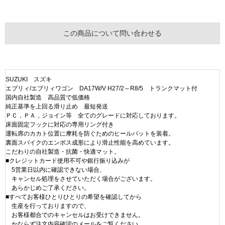
この商品について問い合わせる
SUZUKI スズキ
エブリィ/エブリィワゴン DA17W/V H27/2～R8/5 トランクマット付
国内自社製造 高品質で低価格
純正基準を上回る滑り止め 最短発送
ＰＣ，ＰＡ，ジョイン等 全てのグレードに対応しております。
床面固定フックに対応の専用リング付き
運転席のカカト位置に摩耗を防ぐためのヒールパットを装着。
裏面スパイクのエンボス成形により滑止性能を高めています。
こだわりの自社製造・抗菌・快適マット。
■クレジットカード使用不可や銀行振り込みが
5営業日以内に確認できない場合、
キャンセル処理をさせていただく場合がございます。
あらかじめご了承ください。
■すべてお客様ひとりひとりの希望を確認してから
生産を行っておりますので、
お客様都合でのキャンセルはお受けできません。
かならず注文内容確認のメールをご覧ください。