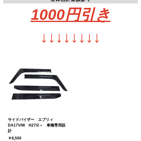
1000円
引き
↓
↓
↓
↓
↓
↓
↓
↓
サイドバイザー エブリィ
DA17V/W H27/2～ 車種専用設
計
￥8,500