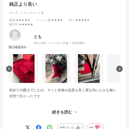
純正より良い
サイズ：トランクマット有
質感
:★★★★★
フィット感
:★★★★
匂い
:★★★★★
耐久性
:★★★★★
とも
年代:
40代
メーカー:
日産
性別:
男性
初めての購入でしたが、マット自体の品質も良く変な匂いとかも無い
状態で良かったです
サイズもズレ防止のボタンの位置がちょっと微妙ではあるけど、馴染
続きを読む
んだら良くなるのかなと思っっています
また購入したいと思います。
参考になった
0
Like!
0