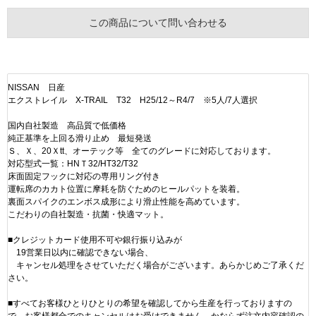
この商品について問い合わせる
NISSAN 日産
エクストレイル X-TRAIL T32 H25/12～R4/7 ※5人/7人選択
国内自社製造 高品質で低価格
純正基準を上回る滑り止め 最短発送
Ｓ、Ｘ、20Ｘtt、オーテック等 全てのグレードに対応しております。
対応型式一覧：HNＴ32/HT32/T32
床面固定フックに対応の専用リング付き
運転席のカカト位置に摩耗を防ぐためのヒールパットを装着。
裏面スパイクのエンボス成形により滑止性能を高めています。
こだわりの自社製造・抗菌・快適マット。
■クレジットカード使用不可や銀行振り込みが
19営業日以内に確認できない場合、
キャンセル処理をさせていただく場合がございます。あらかじめご了承くだ
さい。
■すべてお客様ひとりひとりの希望を確認してから生産を行っておりますの
で、お客様都合でのキャンセルはお受けできません。かならず注文内容確認の