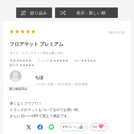
絞り込み
表示：新しい順
2024.11.23
フロアマット プレミアム
サイズ：トランクマット有(5人乗り/HV)
質感
:★★★★★
フィット感
:★★★★★
匂い
:★★★★★
耐久性
:★★★★★
ちほ
メーカー:
日産
年代:
30代
性別:
男性
薄くなくフワフワ！
トランクのマットもついてるのでお買い得。
さらに10パーOFFで買えて満足です。
参考になった
0
Like!
0