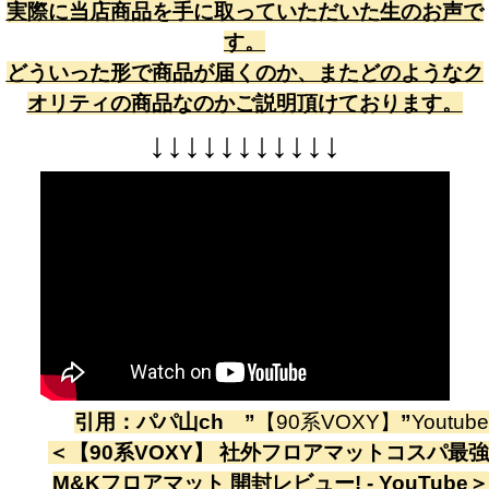
実際に当店商品を手に取っていただいた生のお声で
す。
どういった形で商品が届くのか、またどのようなク
オリティの商品なのかご説明頂けております。
↓
↓
↓
↓
↓
↓
↓
↓
↓
↓
↓
引用：
パパ山ch
”
【90系VOXY】
”
Youtube
＜
【90系VOXY】 社外フロアマットコスパ最強
M&Kフロアマット 開封レビュー! - YouTube
＞