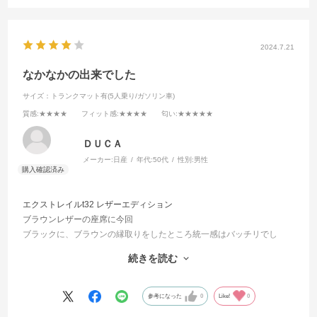
2024.7.21
なかなかの出来でした
サイズ：トランクマット有(5人乗り/ガソリン車)
質感
:★★★★
フィット感
:★★★★
匂い
:★★★★★
ＤＵＣＡ
メーカー:
日産
年代:
50代
性別:
男性
エクストレイルt32 レザーエディション
ブラウンレザーの座席に今回
ブラックに、ブラウンの縁取りをしたところ統一感はバッチリでし
た。
続きを読む
後部座席の真中の部分は気持ち大き目なので、少し浮きが出るのが残
念ですね。
運転手席のマットに純正同様タグが縫い付けてありますが、私には不
参考になった
0
Like!
0
要なのでオーダーの際タグの有り無しが選択出来ると良いと思いまし