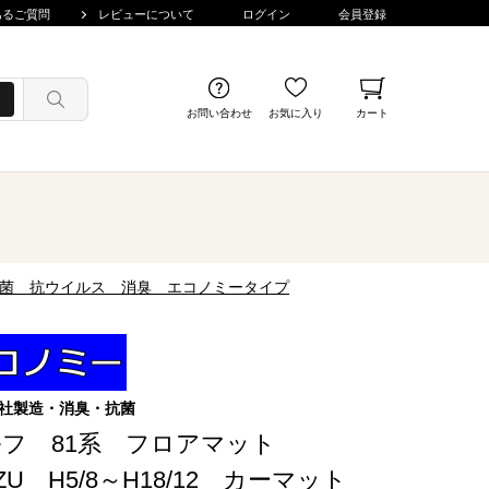
あるご質問
レビューについて
ログイン
会員登録
お問い合わせ
お気に入り
カート
ト 抗菌 抗ウイルス 消臭 エコノミータイプ
社製造・消臭・抗菌
ルフ 81系 フロアマット
UZU H5/8～H18/12 カーマット