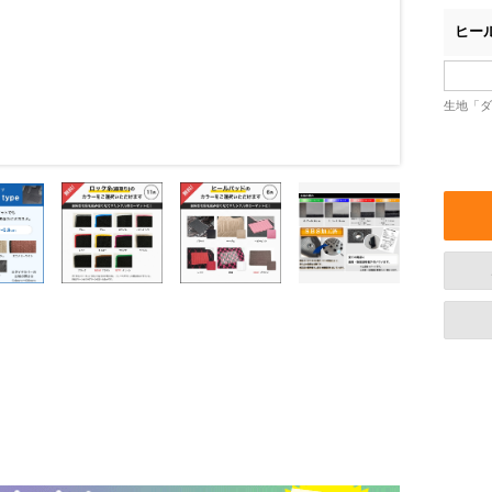
ヒー
生地「ダ