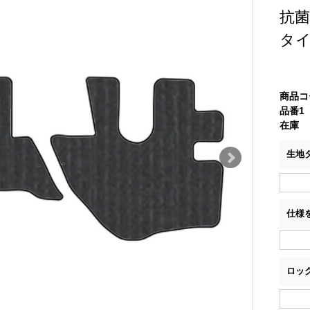
抗
タ
商品コ
品番1
在庫
生地
仕様
ロッ