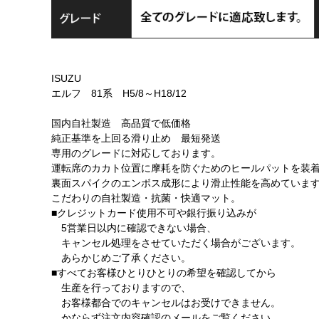
ISUZU
エルフ 81系 H5/8～H18/12
国内自社製造 高品質で低価格
純正基準を上回る滑り止め 最短発送
専用のグレードに対応しております。
運転席のカカト位置に摩耗を防ぐためのヒールパットを装
裏面スパイクのエンボス成形により滑止性能を高めていま
こだわりの自社製造・抗菌・快適マット。
■クレジットカード使用不可や銀行振り込みが
5営業日以内に確認できない場合、
キャンセル処理をさせていただく場合がございます。
あらかじめご了承ください。
■すべてお客様ひとりひとりの希望を確認してから
生産を行っておりますので、
お客様都合でのキャンセルはお受けできません。
かならず注文内容確認のメールをご覧ください。