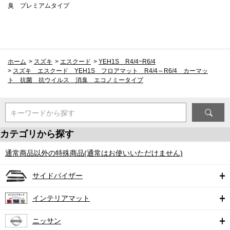
臭 プレミアムタイプ
ホーム
>
スズキ
>
エスクード
>
YEH1S R4/4~R6/4
>
スズキ エスクード YEH1S フロアマット R4/4～R6/4 カーマッ
ト 抗菌 抗ウイルス 消臭 エコノミータイプ
キーワードから探す
カテゴリから探す
通常商品以外の特殊商品(通常はお使いいただけません)
サイドバイザー
インテリアマット
ニッサン