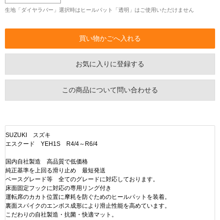
生地「ダイヤラバー」選択時はヒールパット「透明」はご使用いただけません
お気に入りに登録する
この商品について問い合わせる
SUZUKI スズキ
エスクード YEH1S R4/4～R6/4
国内自社製造 高品質で低価格
純正基準を上回る滑り止め 最短発送
ベースグレード等 全てのグレードに対応しております。
床面固定フックに対応の専用リング付き
運転席のカカト位置に摩耗を防ぐためのヒールパットを装着。
裏面スパイクのエンボス成形により滑止性能を高めています。
こだわりの自社製造・抗菌・快適マット。