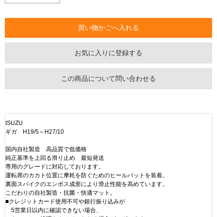
お気に入りに登録する
この商品について問い合わせる
ISUZU
ギガ H19/5～H27/10
国内自社製造 高品質で低価格
純正基準を上回る滑り止め 最短発送
専用のグレードに対応しております。
運転席のカカト位置に摩耗を防ぐためのヒールパットを装着。
裏面スパイクのエンボス成形により滑止性能を高めています。
こだわりの自社製造・抗菌・快適マット。
■クレジットカード使用不可や銀行振り込みが
5営業日以内に確認できない場合、