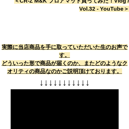
＜
CR-Z M&K フロアマット買ってみた！Vlog /
Vol.32 - YouTube
＞
実際に当店商品を手に取っていただいた生のお声で
す。
どういった形で商品が届くのか、またどのようなク
オリティの商品なのかご説明頂けております。
↓
↓
↓
↓
↓
↓
↓
↓
↓
↓
↓