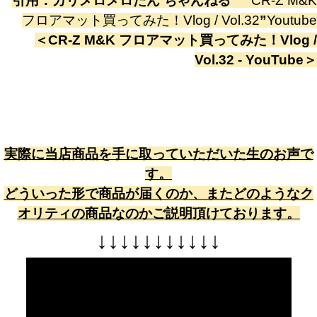
引用：
カリメロメロたん ちゃんねる
”
CR-Z M&K
フロアマット買ってみた！Vlog / Vol.32
”
Youtube
＜
CR-Z M&K フロアマット買ってみた！Vlog /
Vol.32 - YouTube
＞
実際に当店商品を手に取っていただいた生のお声で
す。
どういった形で商品が届くのか、またどのようなク
オリティの商品なのかご説明頂けております。
↓
↓
↓
↓
↓
↓
↓
↓
↓
↓
↓