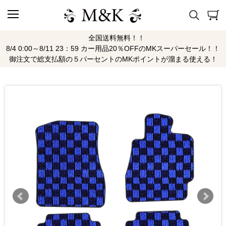
全国送料無料！！
8/4 0:00～8/11 23：59 カー用品20％OFFのMKスーパーセール！！
御注文で総支払額の５パーセントのMKポイントが溜まる使える！