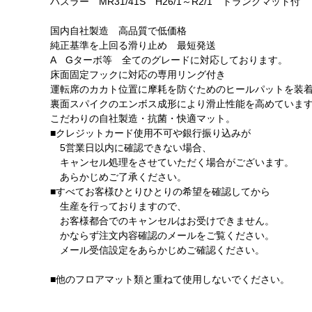
ハスラー MR31/41S H26/1～R2/1 トランクマット付
国内自社製造 高品質で低価格
純正基準を上回る滑り止め 最短発送
A Gターボ等 全てのグレードに対応しております。
床面固定フックに対応の専用リング付き
運転席のカカト位置に摩耗を防ぐためのヒールパットを装
裏面スパイクのエンボス成形により滑止性能を高めていま
こだわりの自社製造・抗菌・快適マット。
■クレジットカード使用不可や銀行振り込みが
5営業日以内に確認できない場合、
キャンセル処理をさせていただく場合がございます。
あらかじめご了承ください。
■すべてお客様ひとりひとりの希望を確認してから
生産を行っておりますので、
お客様都合でのキャンセルはお受けできません。
かならず注文内容確認のメールをご覧ください。
メール受信設定をあらかじめご確認ください。
■他のフロアマット類と重ねて使用しないでください。