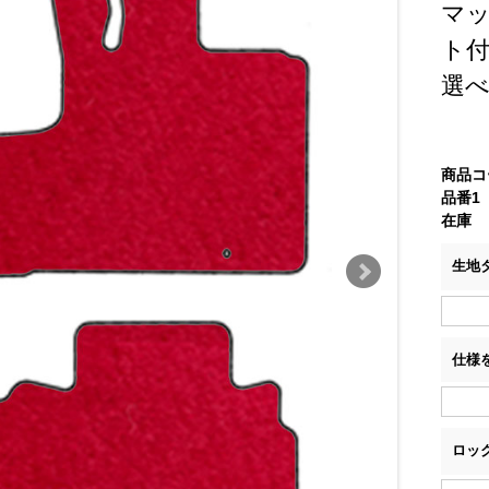
マッ
ト
選
商品コ
品番1
在庫
生地
仕様
ロッ