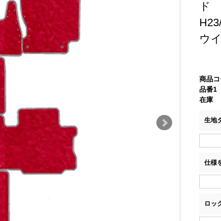
ド
H2
ウ
商品コ
品番1
在庫
生地
仕様
ロッ