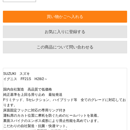
お気に入りに登録する
この商品について問い合わせる
SUZUKI スズキ
イグニス FF21S H28/2～
国内自社製造 高品質で低価格
純正基準を上回る滑り止め 最短発送
Fリミテッド、Sセレクション、ハイブリッド等 全てのグレードに対応してお
ります。
床面固定フックに対応の専用リング付き
運転席のカカト位置に摩耗を防ぐためのヒールパットを装着。
裏面スパイクのエンボス成形により滑止性能を高めています。
こだわりの自社製造・抗菌・快適マット。