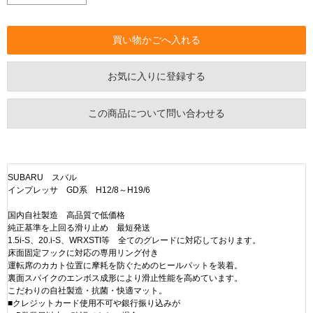
お気に入りに登録する
この商品について問い合わせる
SUBARU スバル
インプレッサ GD系 H12/8～H19/6
国内自社製造 高品質で低価格
純正基準を上回る滑り止め 最短発送
1.5i-S、20.i-S、WRXSTI等 全てのグレードに対応しております。
床面固定フックに対応の専用リング付き
運転席のカカト位置に摩耗を防ぐためのヒールパットを装着。
裏面スパイクのエンボス成形により滑止性能を高めています。
こだわりの自社製造・抗菌・快適マット。
■クレジットカード使用不可や銀行振り込みが