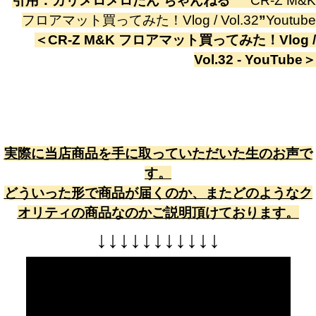
引用：
カリメロメロたん ちゃんねる
”
CR-Z M&K
フロアマット買ってみた！Vlog / Vol.32
”
Youtube
＜
CR-Z M&K フロアマット買ってみた！Vlog /
Vol.32 - YouTube
＞
実際に当店商品を手に取っていただいた生のお声で
す。
どういった形で商品が届くのか、またどのようなク
オリティの商品なのかご説明頂けております。
↓
↓
↓
↓
↓
↓
↓
↓
↓
↓
↓