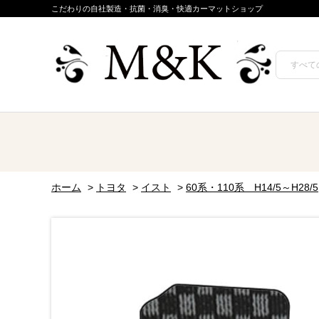
こだわりの自社製造・抗菌・消臭・快適カーマットショップ
ホーム
>
トヨタ
>
イスト
>
60系・110系 H14/5～H28/5