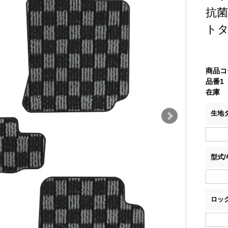
抗
ト
商品コ
品番1
在庫
生地
型式
ロッ