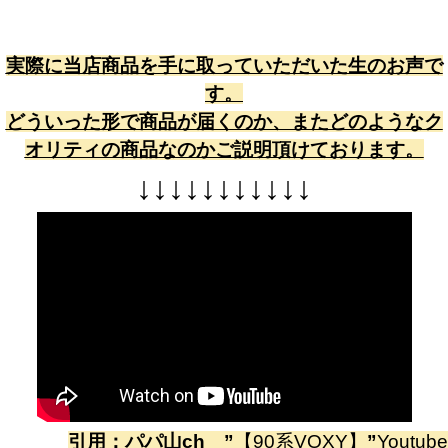
実際に当店商品を手に取っていただいた生のお声で
す。
どういった形で商品が届くのか、またどのようなク
オリティの商品なのかご説明頂けております。
↓
↓
↓
↓
↓
↓
↓
↓
↓
↓
↓
引用：
パパ山ch
”
【90系VOXY】
”
Youtube