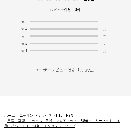
0
レビュー件数：
件
★
5
(0)
★
4
(0)
★
3
(0)
★
2
(0)
★
1
(0)
ユーザーレビューはありません。
ホーム
>
ニッサン
>
キックス
>
P16 R8/6～
>
日産 新型 キックス P16 フロアマット R8/6～ カーマット 抗
菌 抗ウイルス 消臭 エクセレントタイプ