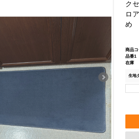
ク
ロ
め
商品コ
品番1
在庫
生地