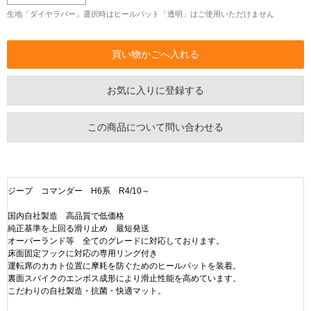
生地「ダイヤラバー」選択時はヒールパット「透明」はご使用いただけません
お気に入りに登録する
この商品について問い合わせる
ジープ コマンダー H6系 R4/10～
国内自社製造 高品質で低価格
純正基準を上回る滑り止め 最短発送
オーバーランド等 全てのグレードに対応しております。
床面固定フックに対応の専用リング付き
運転席のカカト位置に摩耗を防ぐためのヒールパットを装着。
裏面スパイクのエンボス成形により滑止性能を高めています。
こだわりの自社製造・抗菌・快適マット。