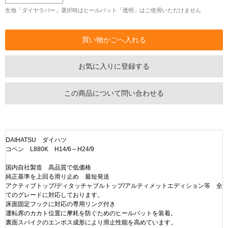
生地「ダイヤラバー」選択時はヒールパット「透明」はご使用いただけません
お気に入りに登録する
この商品について問い合わせる
DAIHATSU ダイハツ
コペン L880K H14/6～H24/9
国内自社製造 高品質で低価格
純正基準を上回る滑り止め 最短発送
アクティブトップ/ディタッチャブルトップ/アルティメットエディション等 全
てのグレードに対応しております。
床面固定フックに対応の専用リング付き
運転席のカカト位置に摩耗を防ぐためのヒールパットを装着。
裏面スパイクのエンボス成形により滑止性能を高めています。