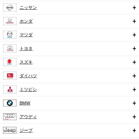
ニッサン
ホンダ
マツダ
トヨタ
スズキ
ダイハツ
ミツビシ
BMW
アウディ
ジープ