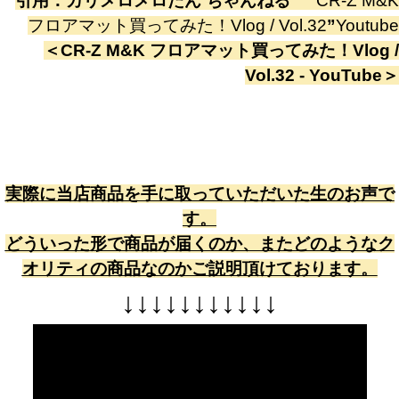
引用：
カリメロメロたん ちゃんねる
”
CR-Z M&K
フロアマット買ってみた！Vlog / Vol.32
”
Youtube
＜
CR-Z M&K フロアマット買ってみた！Vlog /
Vol.32 - YouTube
＞
実際に当店商品を手に取っていただいた生のお声で
す。
どういった形で商品が届くのか、またどのようなク
オリティの商品なのかご説明頂けております。
↓
↓
↓
↓
↓
↓
↓
↓
↓
↓
↓