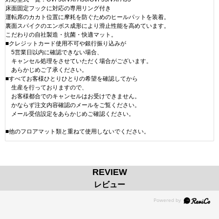
床面固定フックに対応の専用リング付き
運転席のカカト位置に摩耗を防ぐためのヒールパットを装着。
裏面スパイクのエンボス成形により滑止性能を高めています。
こだわりの自社製造・抗菌・快適マット。
■クレジットカード使用不可や銀行振り込みが
5営業日以内に確認できない場合、
キャンセル処理をさせていただく場合がございます。
あらかじめご了承ください。
■すべてお客様ひとりひとりの希望を確認してから
生産を行っておりますので、
お客様都合でのキャンセルはお受けできません。
かならず注文内容確認のメールをご覧ください。
メール受信設定をあらかじめご確認ください。
■他のフロアマット類と重ねて使用しないでください。
REVIEW
レビュー