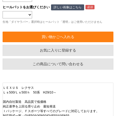
ヒールパットをお選びください
詳しい画像はこちら
生地「ダイヤラバー」選択時はヒールパット「透明」はご使用いただけません
お気に入りに登録する
この商品について問い合わせる
ＬＥＸＵＳ レクサス
Ｌｓ500/Ｌｓ500ｈ 50系 H29/10～
国内自社製造 高品質で低価格
純正基準を上回る滑り止め 最短発送
Ｉパッケージ、Ｆスポーツ等すべてのグレードに対応しております。
対応型式一覧：GVF50/VXFA50/GVF55/VXFA55