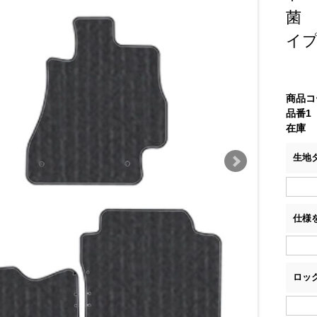
菌
イ
商品コ
品番1
在庫
生地
仕様
ロッ