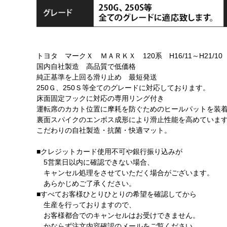
トヨタ マークＸ ＭＡＲＫＸ 120系 H16/11～H21/10
国内自社製造 高品質で低価格
純正基準を上回る滑り止め 最短発送
250Ｇ、250Ｓ等全てのグレードに対応しております。
床面固定フックに対応の専用リング付き
運転席のカカト位置に摩耗を防ぐためのヒールパットを装
裏面スパイクのエンボス成形により滑止性能を高めていま
こだわりの自社製造・抗菌・快適マット。
■クレジットカード使用不可や銀行振り込みが
5営業日以内に確認できない場合、
キャンセル処理をさせていただく場合がございます。
あらかじめご了承ください。
■すべてお客様ひとりひとりの希望を確認してから
生産を行っておりますので、
お客様都合でのキャンセルはお受けできません。
かならず注文内容確認のメールをご覧ください。