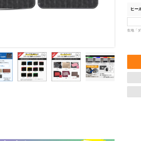
ヒー
生地「ダ