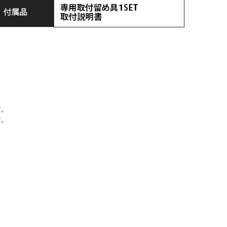
着。
す。