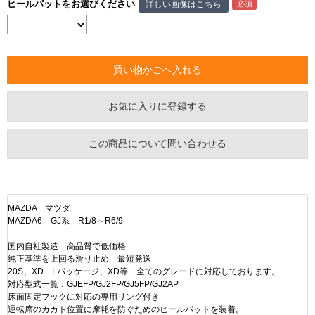
ヒールパットをお選びください
詳しい画像はこちら
お気に入りに登録する
この商品について問い合わせる
MAZDA マツダ
MAZDA6 GJ系 R1/8～R6/9
国内自社製造 高品質で低価格
純正基準を上回る滑り止め 最短発送
20S、XD Lパッケージ、XD等 全てのグレードに対応しております。
対応型式一覧：GJEFP/GJ2FP/GJ5FP/GJ2AP
床面固定フックに対応の専用リング付き
運転席のカカト位置に摩耗を防ぐためのヒールパットを装着。