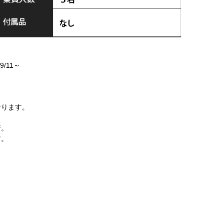
/11～
おります。
着。
す。