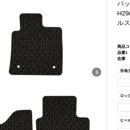
バ
H2
ル
商品コ
品番1
在庫
生地
ロッ
ヒー